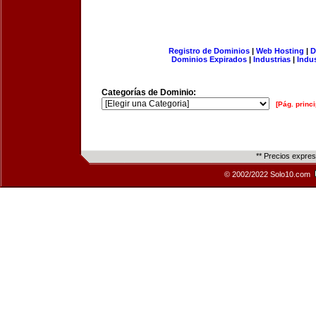
Registro de Dominios
|
Web Hosting
|
D
Dominios Expirados
|
Industrias
|
Indu
Categorías de Dominio:
[Pág. princi
** Precios expre
© 2002/2022 Solo10.com