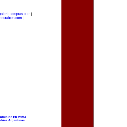
galeriacompras.com
|
nesraices.com
|
ominios En Venta
strias Argentinas