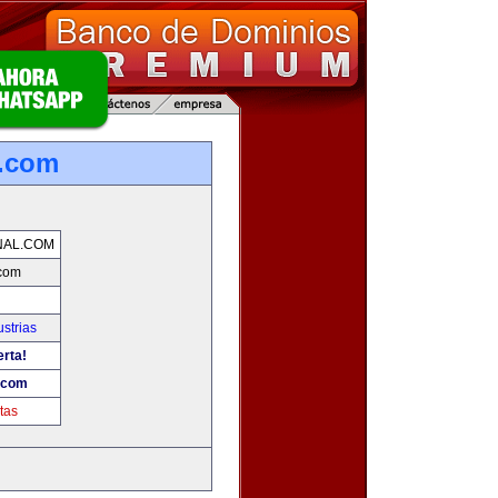
l.com
NAL.COM
.com
strias
erta!
.com
tas