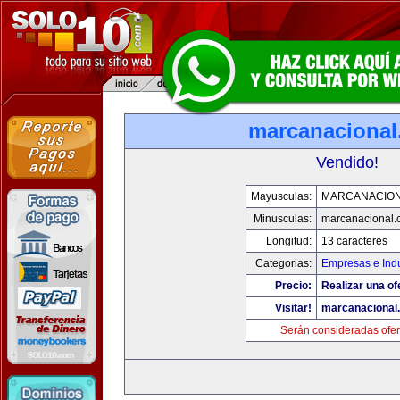
marcanaciona
Vendido!
Mayusculas:
MARCANACIO
Minusculas:
marcanacional
Longitud:
13 caracteres
Categorias:
Empresas e Indu
Precio:
Realizar una of
Visitar!
marcanacional
Serán consideradas ofer