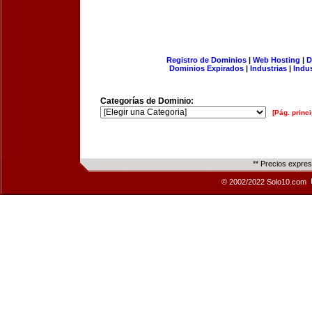
Registro de Dominios
|
Web Hosting
|
D
Dominios Expirados
|
Industrias
|
Indu
Categorías de Dominio:
[Pág. princi
** Precios expre
© 2002/2022 Solo10.com