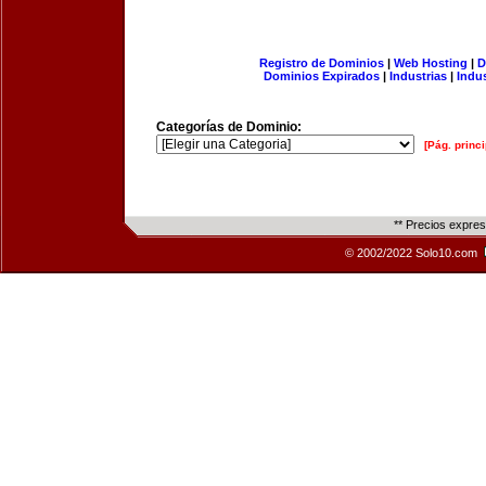
Registro de Dominios
|
Web Hosting
|
D
Dominios Expirados
|
Industrias
|
Indu
Categorías de Dominio:
[Pág. princi
** Precios expre
© 2002/2022 Solo10.com