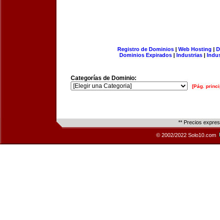
Registro de Dominios
|
Web Hosting
|
D
Dominios Expirados
|
Industrias
|
Indu
Categorías de Dominio:
[Pág. princi
** Precios expre
© 2002/2022 Solo10.com