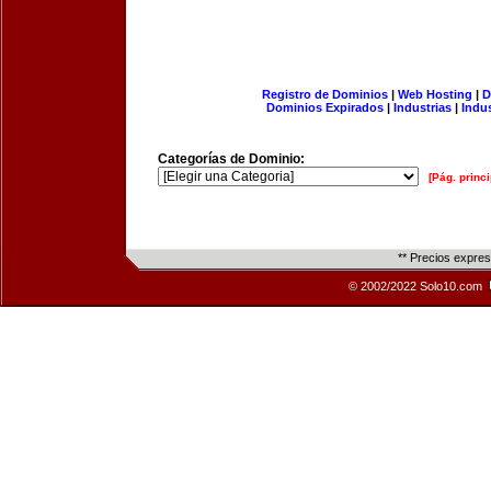
Registro de Dominios
|
Web Hosting
|
D
Dominios Expirados
|
Industrias
|
Indu
Categorías de Dominio:
[Pág. princi
** Precios expre
© 2002/2022 Solo10.com