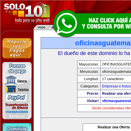
oficinasguatema
El dueño de este dominio lo ha
Mayusculas:
OFICINASGUATE
Minusculas:
oficinasguatemal
Longitud:
17 caracteres
Categorias:
Empresas e Indust
Precio:
Realizar una ofer
Visitar!
oficinasguatema
Serán consideradas ofer
Realizar una Oferta