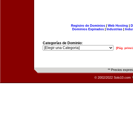
Registro de Dominios
|
Web Hosting
|
D
Dominios Expirados
|
Industrias
|
Indu
Categorías de Dominio:
[Pág. princi
** Precios expre
© 2002/2022 Solo10.com