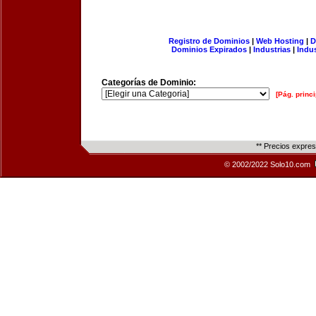
Registro de Dominios
|
Web Hosting
|
D
Dominios Expirados
|
Industrias
|
Indu
Categorías de Dominio:
[Pág. princi
** Precios expre
© 2002/2022 Solo10.com